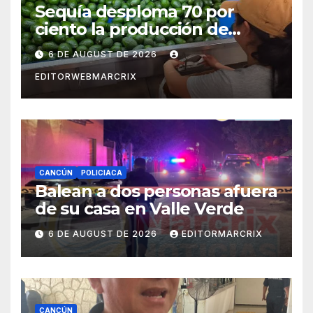
Sequía desploma 70 por
ciento la producción de
aguacate en Candelaria
6 DE AUGUST DE 2026
EDITORWEBMARCRIX
CANCÚN
POLICIACA
Balean a dos personas afuera
de su casa en Valle Verde
6 DE AUGUST DE 2026
EDITORMARCRIX
CANCÚN