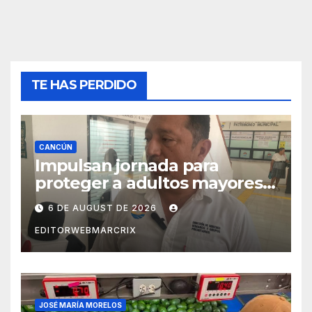
TE HAS PERDIDO
CANCÚN
Impulsan jornada para
proteger a adultos mayores
de fraudes en Cancún
6 DE AUGUST DE 2026
EDITORWEBMARCRIX
JOSÉ MARÍA MORELOS