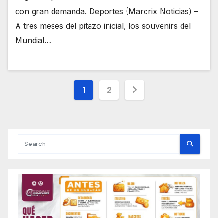
con gran demanda. Deportes (Marcrix Noticias) –
A tres meses del pitazo inicial, los souvenirs del
Mundial…
Posts
1
2
pagination