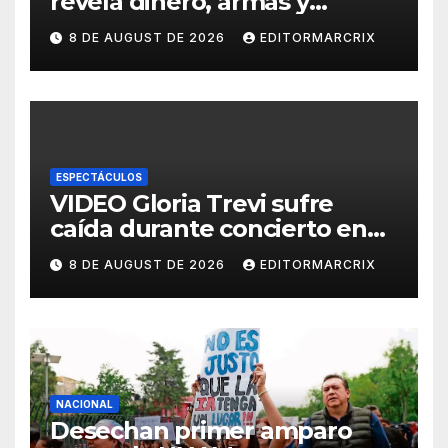
revela dinero, armas y
sobrecupo
8 DE AUGUST DE 2026
EDITORMARCRIX
ESPECTÁCULOS
VIDEO Gloria Trevi sufre
caída durante concierto en
San Luis Potosí
8 DE AUGUST DE 2026
EDITORMARCRIX
NACIONAL
Desechan primer amparo