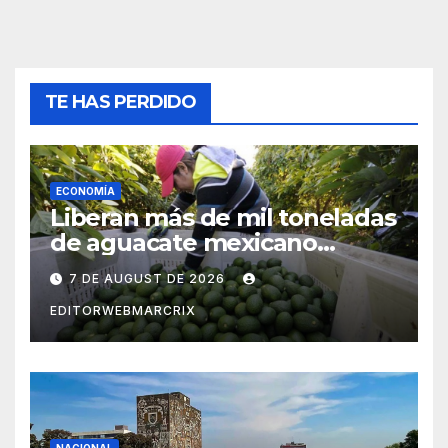
TE HAS PERDIDO
ECONOMÍA
Liberan más de mil toneladas
de aguacate mexicano
rumbo a Estados Unidos
7 DE AUGUST DE 2026
EDITORWEBMARCRIX