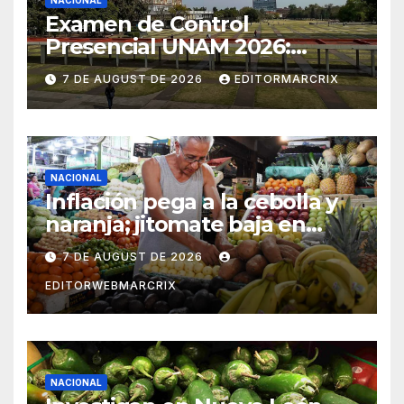
NACIONAL
Examen de Control
Presencial UNAM 2026:
aspirantes ya pueden
7 DE AUGUST DE 2026
EDITORMARCRIX
consultar fecha, sede y
horario
NACIONAL
Inflación pega a la cebolla y
naranja; jitomate baja en
México
7 DE AUGUST DE 2026
EDITORWEBMARCRIX
NACIONAL