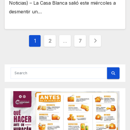
Noticias) – La Casa Blanca salió este miércoles a
desmentir un…
Posts
1
2
…
7
pagination