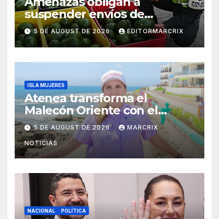
Amenazas obligan a
suspender envíos de
aguacate michoacano a EU
5 DE AUGUST DE 2026
EDITORMARCRIX
ISLA MUJERES
Atenea transforma el
Malecón Oriente con el
nuevo Paseo de las Sirenas
5 DE AUGUST DE 2026
MARCRIX
NOTICIAS
NACIONAL
POLÍTICA