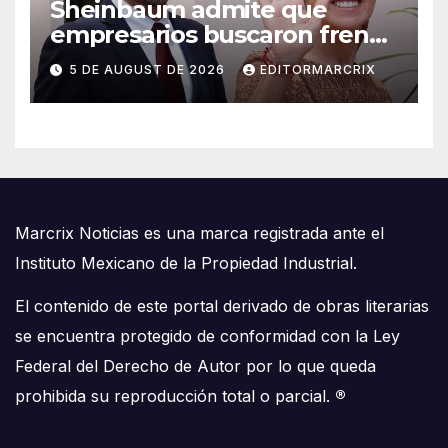
Sheinbaum admite que
empresarios buscaron frenar
llegada de Batres a la Corte
5 DE AUGUST DE 2026
EDITORMARCRIX
Marcrix Noticias es una marca registrada ante el
Instituto Mexicano de la Propiedad Industrial.
El contenido de este portal derivado de obras literarias
se encuentra protegido de conformidad con la Ley
Federal del Derecho de Autor por lo que queda
prohibida su reproducción total o parcial.
®