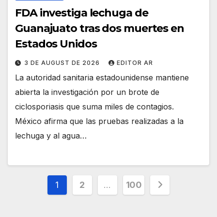
FDA investiga lechuga de
Guanajuato tras dos muertes en
Estados Unidos
3 DE AUGUST DE 2026
EDITOR AR
La autoridad sanitaria estadounidense mantiene
abierta la investigación por un brote de
ciclosporiasis que suma miles de contagios.
México afirma que las pruebas realizadas a la
lechuga y al agua…
Posts
1
2
…
100
pagination