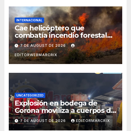
INTERNACIONAL
Cae helicóptero que
combatía incendio forestal
en Utah
7 DE AUGUST DE 2026
EDITORWEBMARCRIX
UNCATEGORIZED
Explosión en bodega de
Corona moviliza a cuerpos de
emergencia en Cancún
7 DE AUGUST DE 2026
EDITORMARCRIX