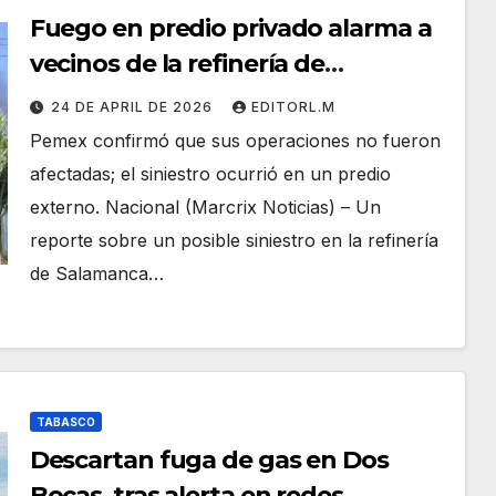
Fuego en predio privado alarma a
vecinos de la refinería de
Salamanca, Guanajuato
24 DE APRIL DE 2026
EDITORL.M
Pemex confirmó que sus operaciones no fueron
afectadas; el siniestro ocurrió en un predio
externo. Nacional (Marcrix Noticias) – Un
reporte sobre un posible siniestro en la refinería
de Salamanca…
TABASCO
Descartan fuga de gas en Dos
Bocas, tras alerta en redes