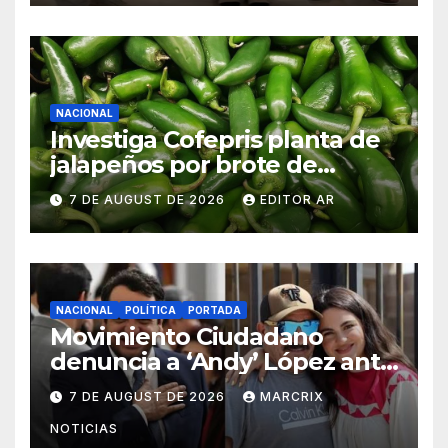
NACIONAL
Investiga Cofepris planta de
jalapeños por brote de
salmonela en Estados Unidos
7 DE AUGUST DE 2026
EDITOR AR
NACIONAL
POLÍTICA
PORTADA
Movimiento Ciudadano
denuncia a ‘Andy’ López ante
el INE por actos anticipados
7 DE AUGUST DE 2026
MARCRIX
de campaña
NOTICIAS