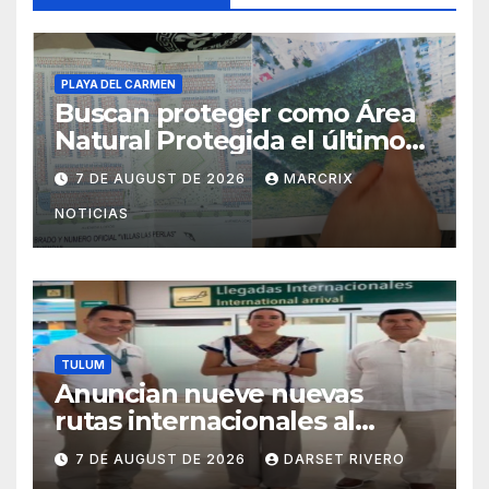
PLAYA DEL CARMEN
Buscan proteger como Área
Natural Protegida el último
pulmón verde de Villas del
7 DE AUGUST DE 2026
MARCRIX
Sol
NOTICIAS
TULUM
Anuncian nueve nuevas
rutas internacionales al
Aeropuerto de Tulum desde
7 DE AUGUST DE 2026
DARSET RIVERO
Canadá y Estados Unidos