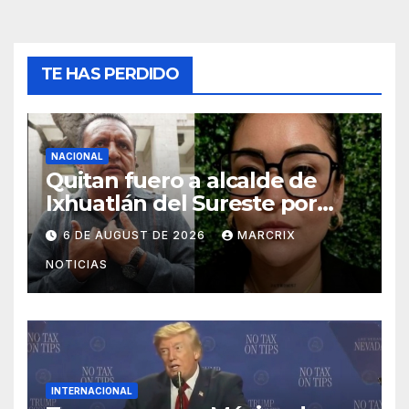
TE HAS PERDIDO
NACIONAL
Quitan fuero a alcalde de
Ixhuatlán del Sureste por
asesinato de periodista
6 DE AUGUST DE 2026
MARCRIX
Roxana Guzmán
NOTICIAS
INTERNACIONAL