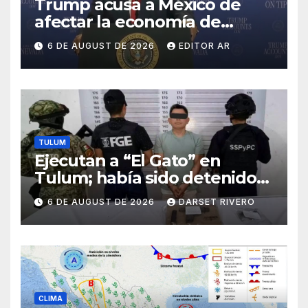
Trump acusa a México de
afectar la economía de
Estados Unidos con arancele
6 DE AUGUST DE 2026
EDITOR AR
TULUM
Ejecutan a “El Gato” en
Tulum; había sido detenido
por un Homicidio
6 DE AUGUST DE 2026
DARSET RIVERO
CLIMA