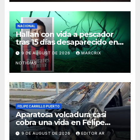
NACIONAL
Hallan con vida a pescador
tras 15 días desaparecido en
un cenote de Veracruz
9 DE AUGUST DE 2026
MARCRIX
NOTICIAS
FELIPE CARRILLO PUERTO
Aparatosa volcadura casi
cobra una vida en Felipe
Carrillo Puerto
9 DE AUGUST DE 2026
EDITOR AR