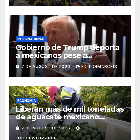
INTERNACIONAL
Gobierno de Trump deporta
a mexicanos pese a
protección contra la tortura,
7 DE AUGUST DE 2026
EDITORMARCRIX
según reporte
ECONOMÍA
Liberan más de mil toneladas
de aguacate mexicano
rumbo a Estados Unidos
7 DE AUGUST DE 2026
EDITORWEBMARCRIX