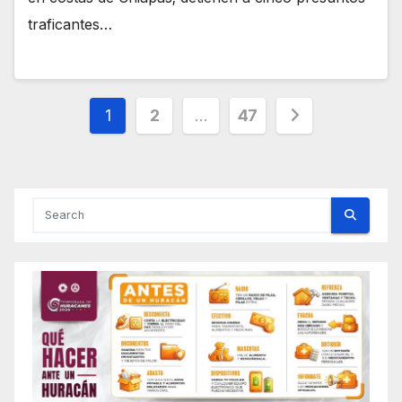
traficantes…
Posts
1
2
…
47
pagination