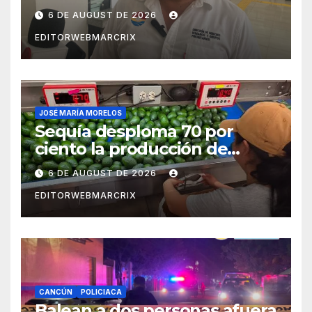
de fraudes en Cancún
6 DE AUGUST DE 2026
EDITORWEBMARCRIX
JOSÉ MARÍA MORELOS
Sequía desploma 70 por
ciento la producción de
aguacate en Candelaria
6 DE AUGUST DE 2026
EDITORWEBMARCRIX
CANCÚN
POLICIACA
Balean a dos personas afuera