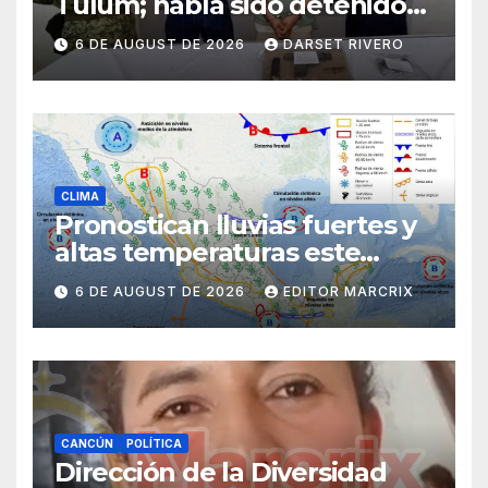
Tulum; había sido detenido
por un Homicidio
6 DE AUGUST DE 2026
DARSET RIVERO
CLIMA
Pronostican lluvias fuertes y
altas temperaturas este
jueves en Quintana Roo
6 DE AUGUST DE 2026
EDITOR MARCRIX
CANCÚN
POLÍTICA
Dirección de la Diversidad