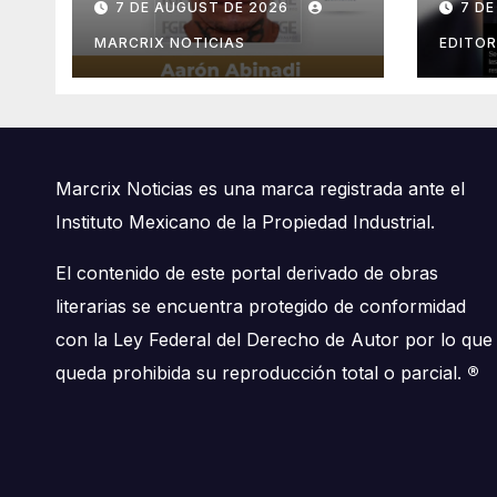
7 DE AUGUST DE 2026
7 D
matar a una mujer
Ayot
cubana en Cancún
MARCRIX NOTICIAS
EDITOR
Marcrix Noticias es una marca registrada ante el
Instituto Mexicano de la Propiedad Industrial.
El contenido de este portal derivado de obras
literarias se encuentra protegido de conformidad
con la Ley Federal del Derecho de Autor por lo que
queda prohibida su reproducción total o parcial.
®