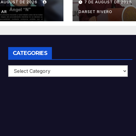
E AUGUST DE 2026
7 DE AUGUST DE 2026
zinapa
Sheinbaum al
confirmar
 AR
DARSET RIVERO
reconciliación c
Perú
CATEGORIES
Categories