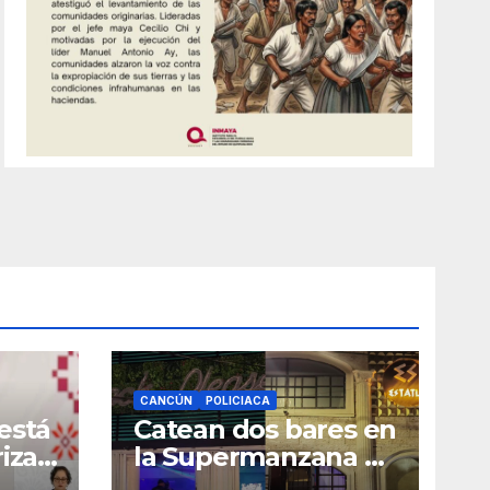
CANCÚN
POLICIACA
está
Catean dos bares en
izar
la Supermanzana 22
de Cancún y