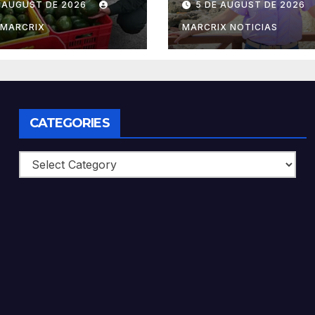
E AUGUST DE 2026
5 DE AUGUST DE 2026
hoacano a EU
de las Sirenas
RMARCRIX
MARCRIX NOTICIAS
CATEGORIES
Categories