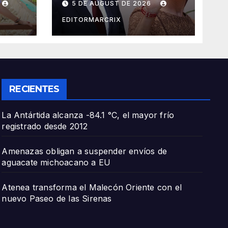
5 DE AUGUST DE 2026
llegada de Batres a
la Corte
EDITORMARCRIX
RECIENTES
La Antártida alcanza -84.1 °C, el mayor frío
registrado desde 2012
Amenazas obligan a suspender envíos de
aguacate michoacano a EU
Atenea transforma el Malecón Oriente con el
nuevo Paseo de las Sirenas