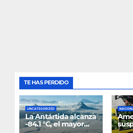
TE HAS PERDIDO
UNCATEGORIZED
NACION
La Antártida alcanza
Ame
-84.1 °C, el mayor
sus
frío registrado
de 