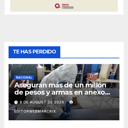
TE HAS PERDIDO
NACIONAL
Aseguran más de un millón
de pesos y armas en anexo
de Guadalajara
8 DE AUGUST DE 2026
EDITORWEBMARCRIX