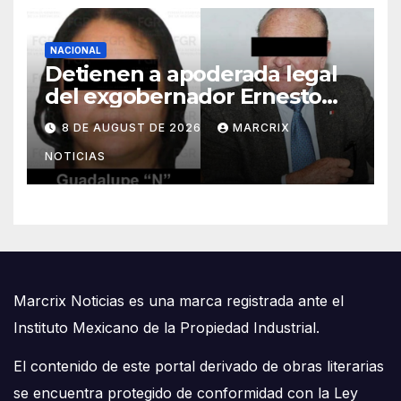
NACIONAL
Detienen a apoderada legal
del exgobernador Ernesto
Ruffo por presunto huachicol
8 DE AUGUST DE 2026
MARCRIX
NOTICIAS
Marcrix Noticias es una marca registrada ante el
Instituto Mexicano de la Propiedad Industrial.
El contenido de este portal derivado de obras literarias
se encuentra protegido de conformidad con la Ley