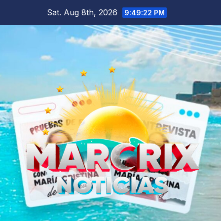
Skip
Sat. Aug 8th, 2026
9:49:23 PM
to
content