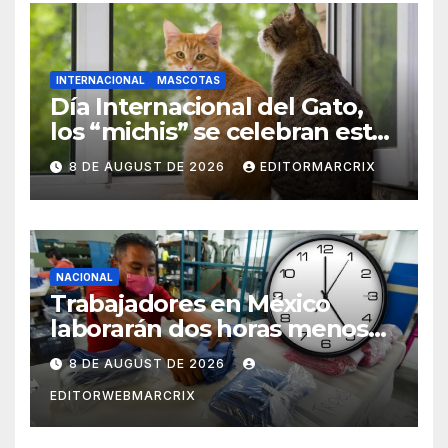
INTERNACIONAL
MASCOTAS
Día Internacional del Gato,
los “michis” se celebran este
8 de agosto
8 DE AUGUST DE 2026
EDITORMARCRIX
NACIONAL
Trabajadores en México
laborarán dos horas menos
desde 2027
8 DE AUGUST DE 2026
EDITORWEBMARCRIX