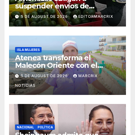
suspender envíos de
aguacate michoacano a EU
5 DE AUGUST DE 2026
EDITORMARCRIX
ISLA MUJERES
Atenea transforma el
Malecón Oriente con el
nuevo Paseo de las Sirenas
5 DE AUGUST DE 2026
MARCRIX
NOTICIAS
NACIONAL
POLÍTICA