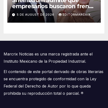
Sheinbaum admite que
empresarios buscaron frenar
llegada de Batres a la Corte
5 DE AUGUST DE 2026
EDITORMARCRIX
Marcrix Noticias es una marca registrada ante el
Instituto Mexicano de la Propiedad Industrial.
El contenido de este portal derivado de obras literarias
se encuentra protegido de conformidad con la Ley
Federal del Derecho de Autor por lo que queda
prohibida su reproducción total o parcial.
®