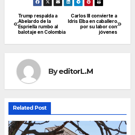
Trump respalda a
Carlos III convierte a
Post
Abelardo de la
Idris Elba en caballero
Espriella rumbo al
por su labor con
navigation
balotaje en Colombia
jóvenes
By
editorL.M
Related Post