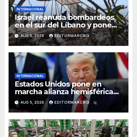
INTERNACIONAL
Israel reanuda bombardeos
en el sur del Líbano y pone
en riesgo diálogo de paz
AUG 5, 2026
EDITORMARCRIX
INTERNACIONAL
Estados Unidos pone en
marcha alianza hemisférica
para enfrentar al crimen
AUG 5, 2026
EDITORMARCRIX
organizado