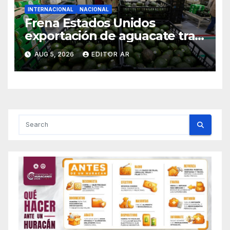
INTERNACIONAL
NACIONAL
Frena Estados Unidos
exportación de aguacate tras
alerta de seguridad en
AUG 5, 2026
EDITOR AR
Michoacán