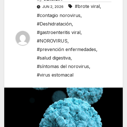
#brote viral
,
JUN 2, 2026
#contagio norovirus
,
#Deshidratación
,
#gastroenteritis viral
,
#NOROVIRUS
,
#prevención enfermedades
,
#salud digestiva
,
#síntomas del norovirus
,
#virus estomacal