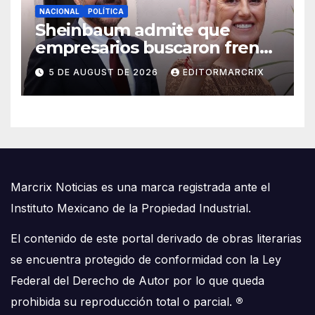
NACIONAL
POLÍTICA
Sheinbaum admite que
empresarios buscaron frenar
llegada de Batres a la Corte
5 DE AUGUST DE 2026
EDITORMARCRIX
Marcrix Noticias es una marca registrada ante el
Instituto Mexicano de la Propiedad Industrial.
El contenido de este portal derivado de obras literarias
se encuentra protegido de conformidad con la Ley
Federal del Derecho de Autor por lo que queda
prohibida su reproducción total o parcial.
®