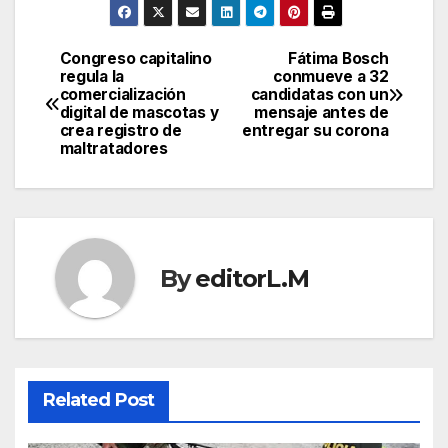
Congreso capitalino
Fátima Bosch
Post
regula la
conmueve a 32
comercialización
candidatas con un
navigation
digital de mascotas y
mensaje antes de
crea registro de
entregar su corona
maltratadores
By
editorL.M
Related Post