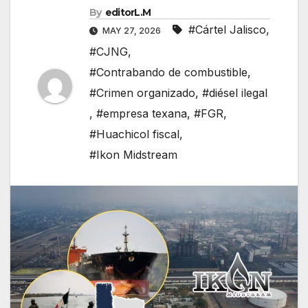
By
editorL.M
#Cártel Jalisco
,
MAY 27, 2026
#CJNG
,
#Contrabando de combustible
,
#Crimen organizado
,
#diésel ilegal
,
#empresa texana
,
#FGR
,
#Huachicol fiscal
,
#Ikon Midstream