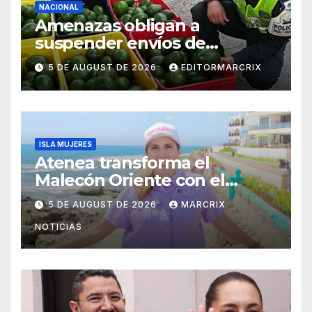
NACIONAL
Amenazas obligan a
suspender envíos de
aguacate michoacano a EU
5 DE AUGUST DE 2026
EDITORMARCRIX
ISLA MUJERES
Atenea transforma el
Malecón Oriente con el
nuevo Paseo de las Sirenas
5 DE AUGUST DE 2026
MARCRIX
NOTICIAS