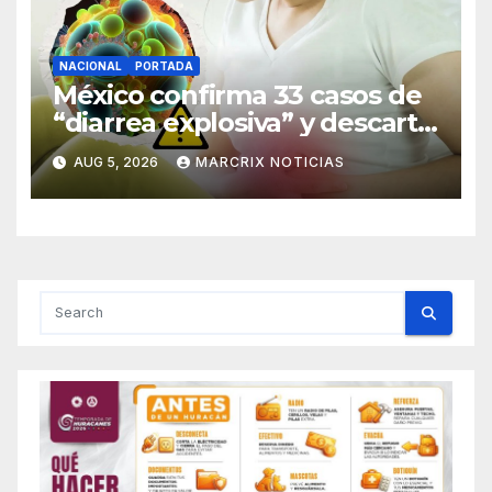
NACIONAL
PORTADA
México confirma 33 casos de
“diarrea explosiva” y descarta
ser el origen del brote en
AUG 5, 2026
MARCRIX NOTICIAS
Estados Unidos