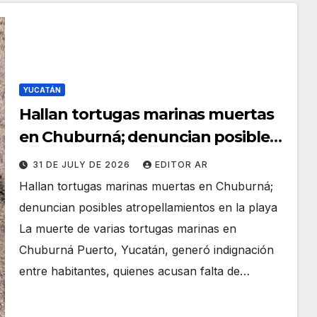
YUCATÁN
Hallan tortugas marinas muertas
en Chuburná; denuncian posibles
atropellamientos en la playa
31 DE JULY DE 2026
EDITOR AR
Hallan tortugas marinas muertas en Chuburná;
denuncian posibles atropellamientos en la playa
La muerte de varias tortugas marinas en
Chuburná Puerto, Yucatán, generó indignación
entre habitantes, quienes acusan falta de…