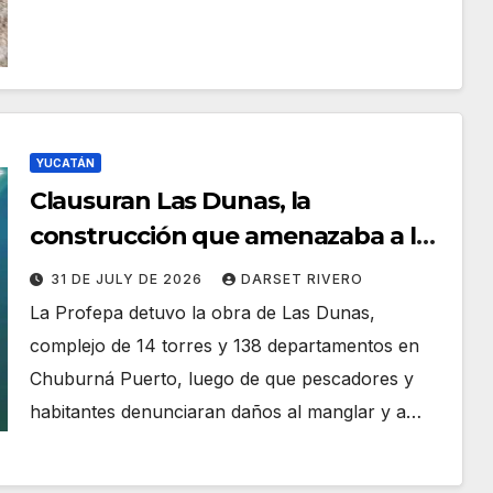
YUCATÁN
Clausuran Las Dunas, la
construcción que amenazaba a las
tortugas y los manglares de
31 DE JULY DE 2026
DARSET RIVERO
Chuburná Puerto
La Profepa detuvo la obra de Las Dunas,
complejo de 14 torres y 138 departamentos en
Chuburná Puerto, luego de que pescadores y
habitantes denunciaran daños al manglar y a…