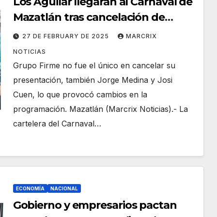
Los Aguilar llegarán al Carnaval de
Mazatlán tras cancelación de
Grupo Firme por amenazas
27 DE FEBRUARY DE 2025
MARCRIX
NOTICIAS
Grupo Firme no fue el único en cancelar su
presentación, también Jorge Medina y Josi
Cuen, lo que provocó cambios en la
programación. Mazatlán (Marcrix Noticias).- La
cartelera del Carnaval…
ECONOMÍA
NACIONAL
Gobierno y empresarios pactan