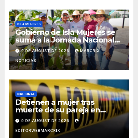
ISLA MUJERES
Gobierno de Isla Mujeres se
suma a la Jornada Nacional
de Reforestación 2026
9 DE AUGUST DE 2026
MARCRIX
NOTICIAS
NACIONAL
Detienen a mujer tras
muerte de su pareja en
Saltillo
9 DE AUGUST DE 2026
EDITORWEBMARCRIX