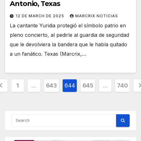
Antonio, Texas
12 DE MARCH DE 2025
MARCRIX NOTICIAS
La cantante Yuridia protegió el símbolo patrio en
pleno concierto, al pedirle al guardia de seguridad
que le devolviera la bandera que le había quitado
a un fanático. Texas (Marcrix,…
osts
1
…
643
644
645
…
740
agination