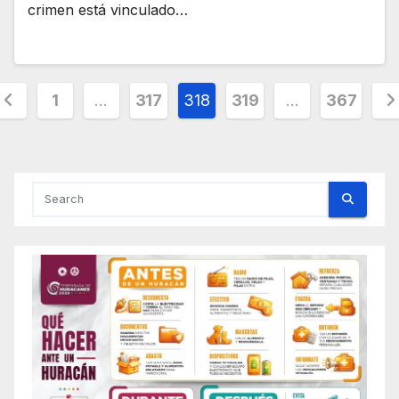
crimen está vinculado…
osts
1
…
317
318
319
…
367
agination