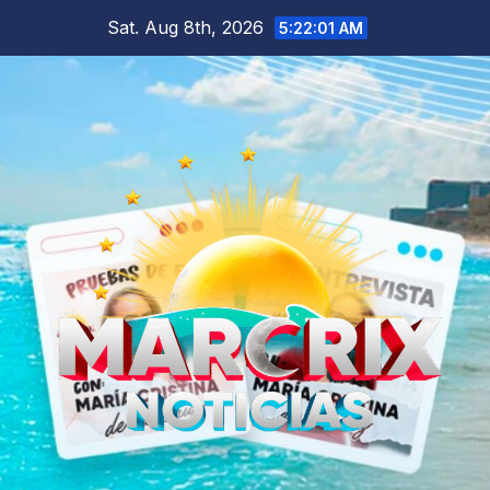
Skip
Sat. Aug 8th, 2026
5:22:03 AM
to
content