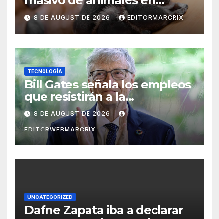
masivo de animales en
Querétaro
8 DE AUGUST DE 2026
EDITORMARCRIX
TECNOLOGÍA
Bill Gates señala los empleos
que resistirán a la
inteligencia artificial
8 DE AUGUST DE 2026
EDITORWEBMARCRIX
UNCATEGORIZED
Dafne Zapata iba a declarar