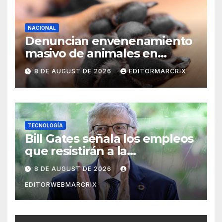
NACIONAL
Denuncian envenenamiento
masivo de animales en
Querétaro
8 DE AUGUST DE 2026
EDITORMARCRIX
TECNOLOGÍA
Bill Gates señala los empleos
que resistirán a la
inteligencia artificial
8 DE AUGUST DE 2026
EDITORWEBMARCRIX