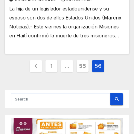
La hija de un legislador estadounidense y su
esposo son dos de ellos Estados Unidos (Marcrix
Noticias).- Este viernes la organización Misiones
en Haití confirmó la muerte de tres misioneros…
Posts
1
…
55
56
pagination